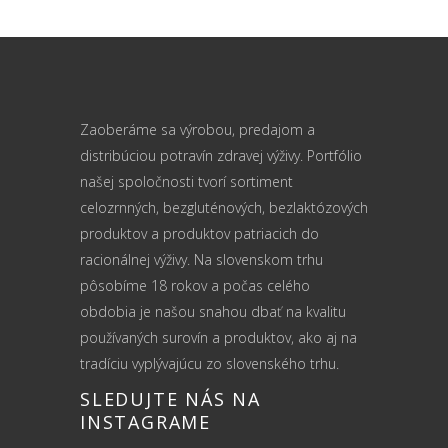
Zaoberáme sa výrobou, predajom a
distribúciou potravín zdravej výživy. Portfólio
našej spoločnosti tvorí sortiment
celozrnných, bezgluténových, bezlaktózových
produktov a produktov patriacich do
racionálnej výživy. Na slovenskom trhu
pôsobíme 18 rokov a počas celého
obdobia je našou snahou dbať na kvalitu
používaných surovín a produktov, ako aj na
tradíciu vyplývajúcu zo slovenského trhu.
SLEDUJTE NÁS NA
INSTAGRAME