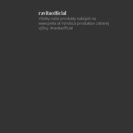
ravitaofficial
Všetky naše produkty nakúpiš na
www.pelia.sk
Výrobca produktov zdravej
výživy.
#ravitaoffcial