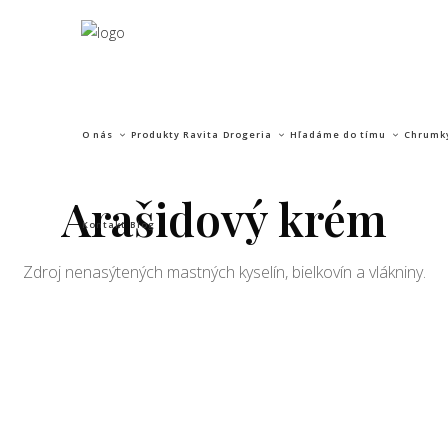
O nás
Produkty Ravita
Drogeria
Hľadáme do tímu
Chrumk
Arašidový krém
Kontakt
Blog
Zdroj nenasýtených mastných kyselín, bielkovín a vlákniny.