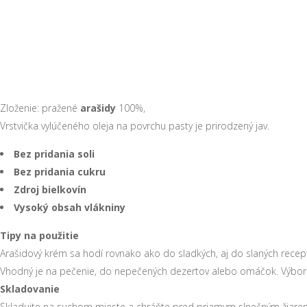
Zloženie: pražené
arašidy
100%,
Vrstvička vylúčeného oleja na povrchu pasty je prirodzený jav.
Bez pridania soli
Bez pridania cukru
Zdroj bielkovín
Vysoký obsah vlákniny
Tipy na použitie
Arašidový krém sa hodí rovnako ako do sladkých, aj do slaných recepto
Vhodný je na pečenie, do nepečených dezertov alebo omáčok. Výborn
Skladovanie
Skladujte na suchom mieste a chráňte pred priamym slnečným žiare