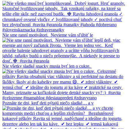
Nie sme ranní motivátori.⁠ ⁠ Nevieme vám sľúbiť le
Nie všetky sladké snacky musia byť len o cukre.⁠ ⁠
Poznáte tie dni, keď deti pýtajú niečo sladké… a v