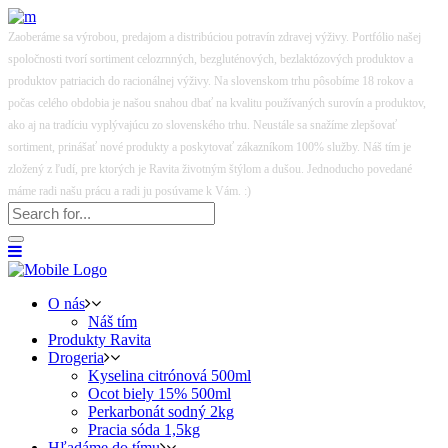
Zaoberáme sa výrobou, predajom a distribúciou potravín zdravej výživy. Portfólio našej
spoločnosti tvorí sortiment celozrnných, bezgluténových, bezlaktózových produktov a
produktov patriacich do racionálnej výživy. Na slovenskom trhu pôsobíme 18 rokov a
počas celého obdobia je našou snahou dbať na kvalitu používaných surovín a produktov,
ako aj na tradíciu vyplývajúcu zo slovenského trhu. Neustále sa snažíme zlepšovať
sortiment, prinášať nové produkty a poskytovať zákazníkom 100% služby. Náš tím je
zložený z ľudí, pre ktorých je Ravita životným štýlom a dušou. Jednoducho povedané
máme radi našu prácu a radi ju posúvame k Vám. :)
O nás
Náš tím
Produkty Ravita
Drogeria
Kyselina citrónová 500ml
Ocot biely 15% 500ml
Perkarbonát sodný 2kg
Pracia sóda 1,5kg
Hľadáme do tímu