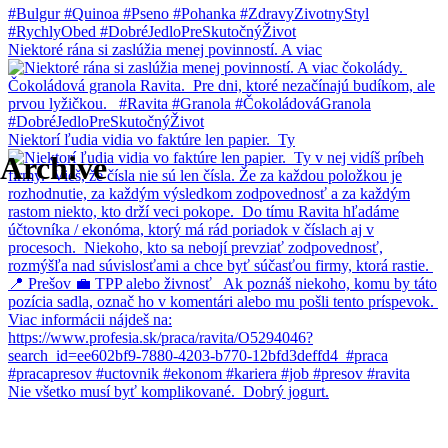
Niektoré rána si zaslúžia menej povinností. A viac
Niektorí ľudia vidia vo faktúre len papier.⁠ ⁠ Ty
Archive
Nie všetko musí byť komplikované.⁠ ⁠ Dobrý jogurt.