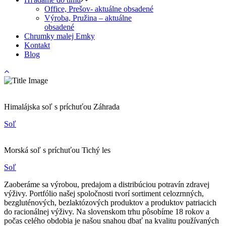
Office, Prešov- aktuálne obsadené
Výroba, Pružina – aktuálne
obsadené
Chrumky malej Emky
Kontakt
Blog
Himalájska soľ s príchuťou Záhrada
Soľ
Morská soľ s príchuťou Tichý les
Soľ
Zaoberáme sa výrobou, predajom a distribúciou potravín zdravej
výživy. Portfólio našej spoločnosti tvorí sortiment celozrnných,
bezgluténových, bezlaktózových produktov a produktov patriacich
do racionálnej výživy. Na slovenskom trhu pôsobíme 18 rokov a
počas celého obdobia je našou snahou dbať na kvalitu používaných