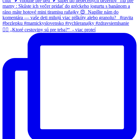
👉🏻 „Ktoré cestoviny sú pre teba?“⁠ ⁠ - viac proteí