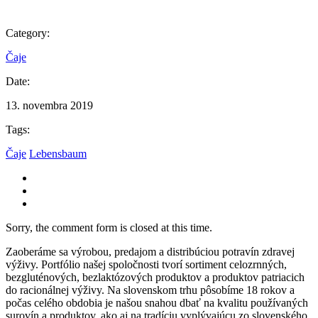
Category:
Čaje
Date:
13. novembra 2019
Tags:
Čaje
Lebensbaum
Sorry, the comment form is closed at this time.
Zaoberáme sa výrobou, predajom a distribúciou potravín zdravej
výživy. Portfólio našej spoločnosti tvorí sortiment celozrnných,
bezgluténových, bezlaktózových produktov a produktov patriacich
do racionálnej výživy. Na slovenskom trhu pôsobíme 18 rokov a
počas celého obdobia je našou snahou dbať na kvalitu používaných
surovín a produktov, ako aj na tradíciu vyplývajúcu zo slovenského