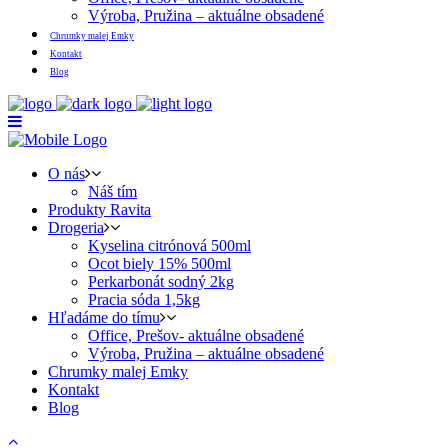
Výroba, Pružina – aktuálne obsadené
Chrumky malej Emky
Kontakt
Blog
O nás
Náš tím
Produkty Ravita
Drogeria
Kyselina citrónová 500ml
Ocot biely 15% 500ml
Perkarbonát sodný 2kg
Pracia sóda 1,5kg
Hľadáme do tímu
Office, Prešov- aktuálne obsadené
Výroba, Pružina – aktuálne obsadené
Chrumky malej Emky
Kontakt
Blog