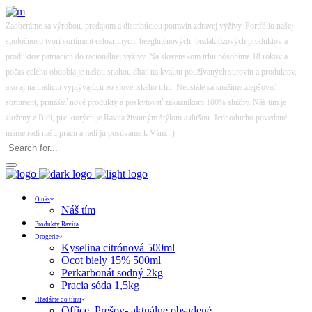
Zaoberáme sa výrobou, predajom a distribúciou potravín zdravej výživy. Portfólio našej
spoločnosti tvorí sortiment celozrnných, bezgluténových, bezlaktózových produktov a
produktov patriacich do racionálnej výživy. Na slovenskom trhu pôsobíme 18 rokov a
počas celého obdobia je našou snahou dbať na kvalitu používaných surovín a produktov,
ako aj na tradíciu vyplývajúcu zo slovenského trhu. Neustále sa snažíme zlepšovať
sortiment, prinášať nové produkty a poskytovať zákazníkom 100% služby. Náš tím je
zložený z ľudí, pre ktorých je Ravita životným štýlom a dušou. Jednoducho povedané
máme radi našu prácu a radi ju posúvame k Vám. :)
O nás
Náš tím
Produkty Ravita
Drogeria
Kyselina citrónová 500ml
Ocot biely 15% 500ml
Perkarbonát sodný 2kg
Pracia sóda 1,5kg
Hľadáme do tímu
Office, Prešov- aktuálne obsadené