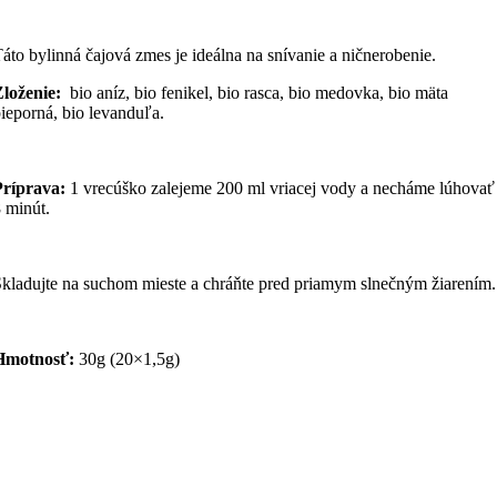
áto bylinná čajová zmes je ideálna na snívanie a ničnerobenie.
loženie:
bio aníz, bio fenikel, bio rasca, bio medovka, bio mäta
ieporná, bio levanduľa.
Príprava:
1 vrecúško zalejeme 200 ml vriacej vody a necháme lúhovať
 minút.
kladujte na suchom mieste a chráňte pred priamym slnečným žiarením.
Hmotnosť:
30g (20×1,5g)