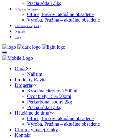
Pracia sóda 1,5kg
Hľadáme do tímu
Office, Prešov- aktuálne obsadené
Výroba, Pružina – aktuálne obsadené
Chrumky malej Emky
Kontakt
Blog
O nás
Náš tím
Produkty Ravita
Drogeria
Kyselina citrónová 500ml
Ocot biely 15% 500ml
Perkarbonát sodný 2kg
Pracia sóda 1,5kg
Hľadáme do tímu
Office, Prešov- aktuálne obsadené
Výroba, Pružina – aktuálne obsadené
Chrumky malej Emky
Kontakt