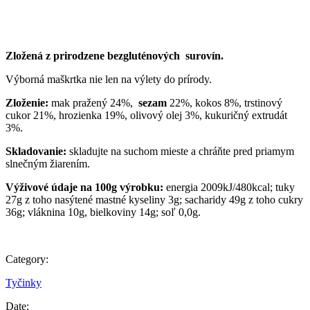
Zložená z prirodzene bezgluténových surovín.
Výborná maškrtka nie len na výlety do prírody.
Zloženie:
mak pražený 24%,
sezam
22%, kokos 8%, trstinový
cukor 21%, hrozienka 19%, olivový olej 3%, kukuričný extrudát
3%.
Skladovanie:
skladujte na suchom mieste a chráňte pred priamym
slnečným žiarením.
Výživové údaje na 100g výrobku:
energia 2009kJ/480kcal; tuky
27g z toho nasýtené mastné kyseliny 3g; sacharidy 49g z toho cukry
36g; vláknina 10g, bielkoviny 14g; soľ 0,0g.
Category:
Tyčinky
Date: