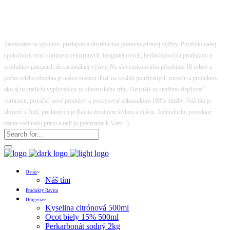
Zaoberáme sa výrobou, predajom a distribúciou potravín zdravej výživy. Portfólio našej
spoločnosti tvorí sortiment celozrnných, bezgluténových, bezlaktózových produktov a
produktov patriacich do racionálnej výživy. Na slovenskom trhu pôsobíme 18 rokov a
počas celého obdobia je našou snahou dbať na kvalitu používaných surovín a produktov,
ako aj na tradíciu vyplývajúcu zo slovenského trhu. Neustále sa snažíme zlepšovať
sortiment, prinášať nové produkty a poskytovať zákazníkom 100% služby. Náš tím je
zložený z ľudí, pre ktorých je Ravita životným štýlom a dušou. Jednoducho povedané
máme radi našu prácu a radi ju posúvame k Vám. :)
O nás
Náš tím
Produkty Ravita
Drogeria
Kyselina citrónová 500ml
Ocot biely 15% 500ml
Perkarbonát sodný 2kg