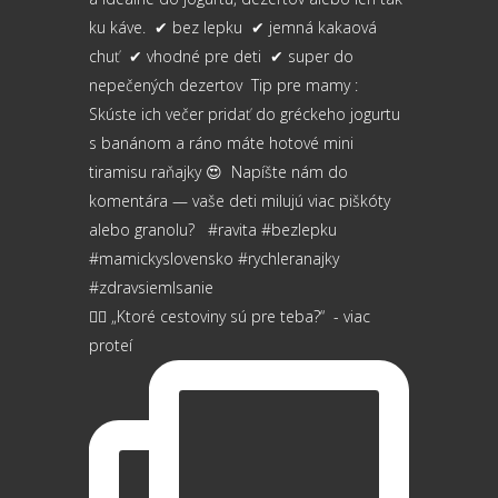
👉🏻 „Ktoré cestoviny sú pre teba?“⁠ ⁠ - viac
proteí