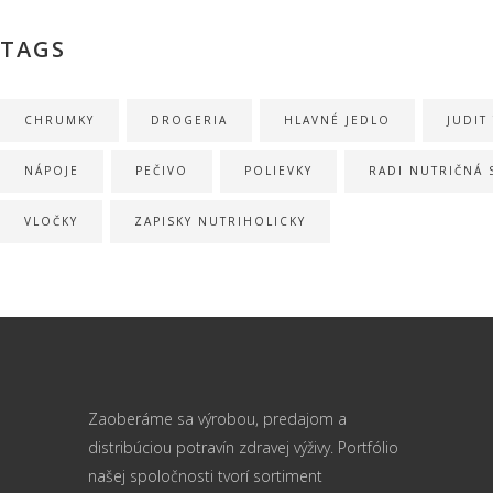
TAGS
CHRUMKY
DROGERIA
HLAVNÉ JEDLO
JUDIT
NÁPOJE
PEČIVO
POLIEVKY
RADI NUTRIČNÁ 
VLOČKY
ZAPISKY NUTRIHOLICKY
Zaoberáme sa výrobou, predajom a
distribúciou potravín zdravej výživy. Portfólio
našej spoločnosti tvorí sortiment