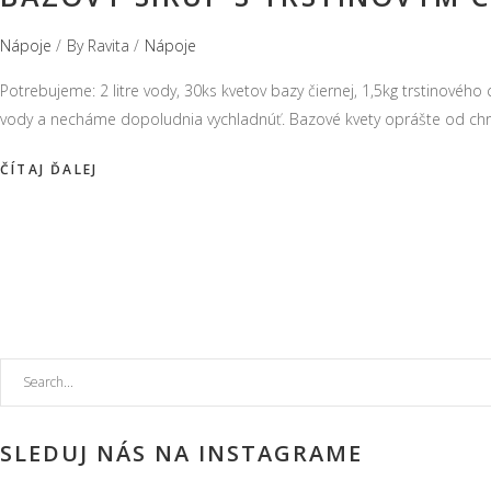
Nápoje
By
Ravita
Nápoje
Potrebujeme: 2 litre vody, 30ks kvetov bazy čiernej, 1,5kg trstinového cu
vody a necháme dopoludnia vychladnúť. Bazové kvety oprášte od ch
Search
for:
SLEDUJ NÁS NA INSTAGRAME