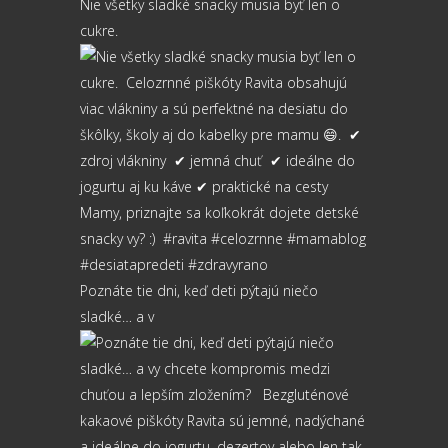
Nie všetky sladké snacky musia byť len o
cukre.⁠ ⁠
Poznáte tie dni, keď deti pýtajú niečo
sladké… a v