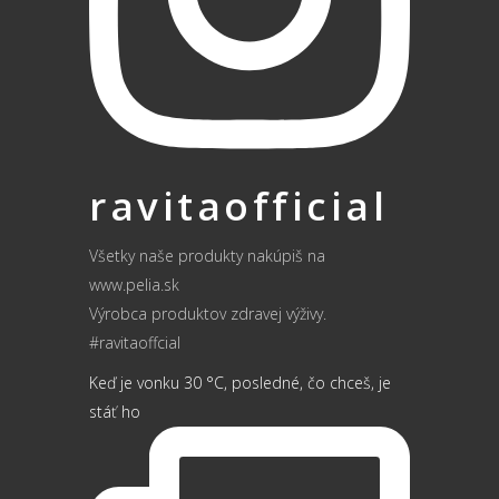
ravitaofficial
Všetky naše produkty nakúpiš na
www.pelia.sk
Výrobca produktov zdravej výživy.
#ravitaoffcial
Keď je vonku 30 °C, posledné, čo chceš, je
stáť ho