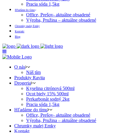
Pracia sóda 1,5kg
Hľadáme do tímu
Office, Prešov- aktuálne obsadené
Výroba, Pružina – aktuálne obsadené
Chrumky malej Emky
Kontakt
Blog
O nás
Náš tím
Produkty Ravita
Drogeria
Kyselina citrónová 500ml
Ocot biely 15% 500ml
Perkarbonát sodný 2kg
Pracia sóda 1,5kg
Hľadáme do tímu
Office, Prešov- aktuálne obsadené
Výroba, Pružina – aktuálne obsadené
Chrumky malej Emky
Kontakt