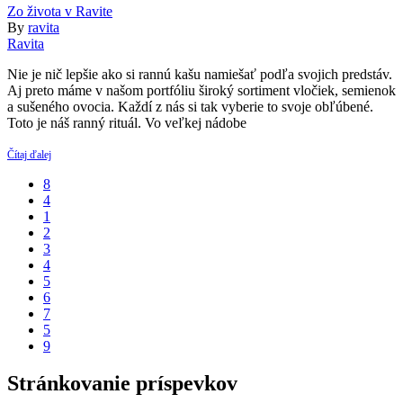
Zo života v Ravite
By
ravita
Ravita
Nie je nič lepšie ako si rannú kašu namiešať podľa svojich predstáv.
Aj preto máme v našom portfóliu široký sortiment vločiek, semienok
a sušeného ovocia. Každí z nás si tak vyberie to svoje obľúbené.
Toto je náš ranný rituál. Vo veľkej nádobe
1
2
3
4
5
6
7
Stránkovanie príspevkov