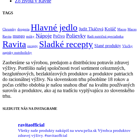
Zo života v Ravite
TAGS
Hlavné jedlo
Koláč
Judit Tkáčová
Chrumky
drogeria
Maces
Maces
Nápoje
Polievky
mungo
Pečivo
Ravita
múky
Radi nutričná specialistka
Ravita
Sladké recepty
Slané produkty
recepty
Vločky
zapisky nutriholicky
Zaoberáme sa výrobou, predajom a distribúciou potravín zdravej
výživy. Portfólio našej spoločnosti tvorí sortiment celozrnných,
bezgluténových, bezlaktózových produktov a produktov patriacich
do racionálnej výživy. Na slovenskom trhu pôsobíme 18 rokov a
počas celého obdobia je našou snahou dbať na kvalitu používaných
surovín a produktov, ako aj na tradíciu vyplývajúcu zo slovenského
trhu.
SLEDUJTE NÁS NA INSTAGRAME
ravitaofficial
Všetky naše produkty nakúpiš na www.pelia.sk
Výrobca produktov
zdravej výživy.
#ravitaoffcial