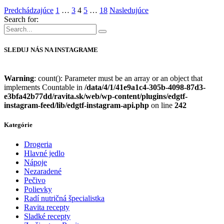
Predchádzajúce
1
…
3
4
5
…
18
Nasledujúce
Search for:
SLEDUJ NÁS NA INSTAGRAME
Warning
: count(): Parameter must be an array or an object that
implements Countable in
/data/4/1/41e9a1c4-305b-4098-87d3-
e3bfa42b77dd/ravita.sk/web/wp-content/plugins/edgtf-
instagram-feed/lib/edgtf-instagram-api.php
on line
242
Kategórie
Drogeria
Hlavné jedlo
Nápoje
Nezaradené
Pečivo
Polievky
Radí nutričná špecialistka
Ravita recepty
Sladké recepty