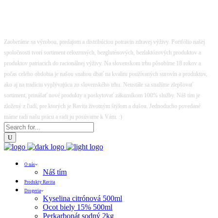
Zaoberáme sa výrobou, predajom a distribúciou potravín zdravej výživy. Portfólio našej
spoločnosti tvorí sortiment celozrnných, bezgluténových, bezlaktózových produktov a
produktov patriacich do racionálnej výživy. Na slovenskom trhu pôsobíme 18 rokov a
počas celého obdobia je našou snahou dbať na kvalitu používaných surovín a produktov,
ako aj na tradíciu vyplývajúcu zo slovenského trhu. Neustále sa snažíme zlepšovať
sortiment, prinášať nové produkty a poskytovať zákazníkom 100% služby. Náš tím je
zložený z ľudí, pre ktorých je Ravita životným štýlom a dušou. Jednoducho povedané
máme radi našu prácu a radi ju posúvame k Vám. :)
O nás
Náš tím
Produkty Ravita
Drogeria
Kyselina citrónová 500ml
Ocot biely 15% 500ml
Perkarbonát sodný 2kg