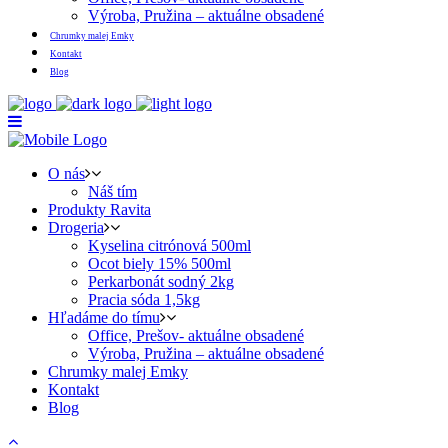
Výroba, Pružina – aktuálne obsadené
Chrumky malej Emky
Kontakt
Blog
O nás
Náš tím
Produkty Ravita
Drogeria
Kyselina citrónová 500ml
Ocot biely 15% 500ml
Perkarbonát sodný 2kg
Pracia sóda 1,5kg
Hľadáme do tímu
Office, Prešov- aktuálne obsadené
Výroba, Pružina – aktuálne obsadené
Chrumky malej Emky
Kontakt
Blog