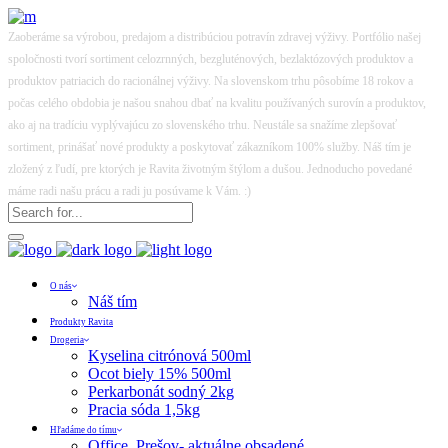
Zaoberáme sa výrobou, predajom a distribúciou potravín zdravej výživy. Portfólio našej
spoločnosti tvorí sortiment celozrnných, bezgluténových, bezlaktózových produktov a
produktov patriacich do racionálnej výživy. Na slovenskom trhu pôsobíme 18 rokov a
počas celého obdobia je našou snahou dbať na kvalitu používaných surovín a produktov,
ako aj na tradíciu vyplývajúcu zo slovenského trhu. Neustále sa snažíme zlepšovať
sortiment, prinášať nové produkty a poskytovať zákazníkom 100% služby. Náš tím je
zložený z ľudí, pre ktorých je Ravita životným štýlom a dušou. Jednoducho povedané
máme radi našu prácu a radi ju posúvame k Vám. :)
O nás
Náš tím
Produkty Ravita
Drogeria
Kyselina citrónová 500ml
Ocot biely 15% 500ml
Perkarbonát sodný 2kg
Pracia sóda 1,5kg
Hľadáme do tímu
Office, Prešov- aktuálne obsadené