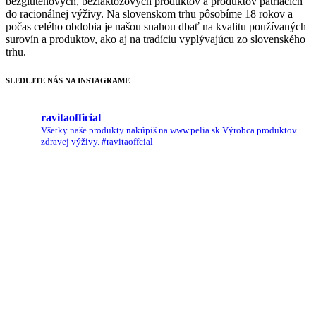
bezgluténových, bezlaktózových produktov a produktov patriacich
do racionálnej výživy. Na slovenskom trhu pôsobíme 18 rokov a
počas celého obdobia je našou snahou dbať na kvalitu používaných
surovín a produktov, ako aj na tradíciu vyplývajúcu zo slovenského
trhu.
SLEDUJTE NÁS NA INSTAGRAME
ravitaofficial
Všetky naše produkty nakúpiš na www.pelia.sk
Výrobca produktov
zdravej výživy.
#ravitaoffcial