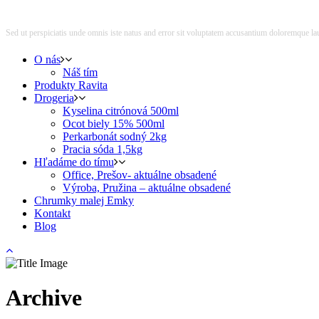
Sed ut perspiciatis unde omnis iste natus and error sit voluptatem accusantium doloremque lau
O nás
Náš tím
Produkty Ravita
Drogeria
Kyselina citrónová 500ml
Ocot biely 15% 500ml
Perkarbonát sodný 2kg
Pracia sóda 1,5kg
Hľadáme do tímu
Office, Prešov- aktuálne obsadené
Výroba, Pružina – aktuálne obsadené
Chrumky malej Emky
Kontakt
Blog
Archive