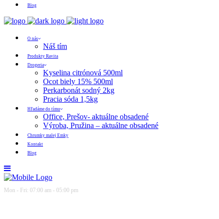
Blog
O nás
Náš tím
Produkty Ravita
Drogeria
Kyselina citrónová 500ml
Ocot biely 15% 500ml
Perkarbonát sodný 2kg
Pracia sóda 1,5kg
Hľadáme do tímu
Office, Prešov- aktuálne obsadené
Výroba, Pružina – aktuálne obsadené
Chrumky malej Emky
Kontakt
Blog
Mon - Fri: 07:00 am - 05:00 pm