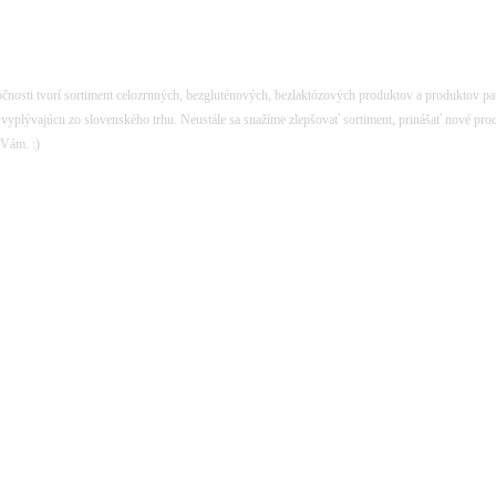
ločnosti tvorí sortiment celozrnných, bezgluténových, bezlaktózových produktov a produktov p
u vyplývajúcu zo slovenského trhu. Neustále sa snažíme zlepšovať sortiment, prinášať nové pro
 Vám. :)