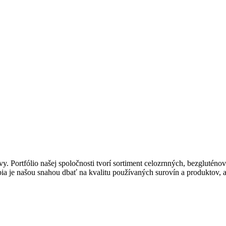
y. Portfólio našej spoločnosti tvorí sortiment celozrnných, bezgluténo
 je našou snahou dbať na kvalitu používaných surovín a produktov, ak