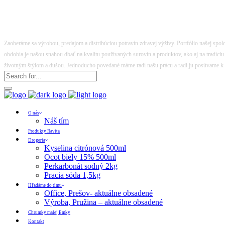
Zaoberáme sa výrobou, predajom a distribúciou potravín zdravej výživy. Portfólio našej spo
obdobia je našou snahou dbať na kvalitu používaných surovín a produktov, ako aj na tradíci
životným štýlom a dušou. Jednoducho povedané máme radi našu prácu a radi ju posúvame k
O nás
Náš tím
Produkty Ravita
Drogeria
Kyselina citrónová 500ml
Ocot biely 15% 500ml
Perkarbonát sodný 2kg
Pracia sóda 1,5kg
Hľadáme do tímu
Office, Prešov- aktuálne obsadené
Výroba, Pružina – aktuálne obsadené
Chrumky malej Emky
Kontakt