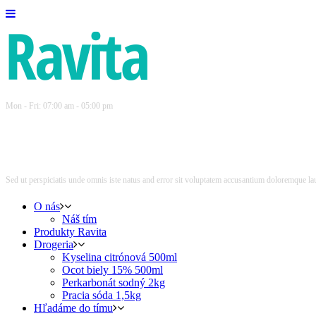
Mon - Fri: 07:00 am - 05:00 pm
Sed ut perspiciatis unde omnis iste natus and error sit voluptatem accusantium doloremque lau
O nás
Náš tím
Produkty Ravita
Drogeria
Kyselina citrónová 500ml
Ocot biely 15% 500ml
Perkarbonát sodný 2kg
Pracia sóda 1,5kg
Hľadáme do tímu