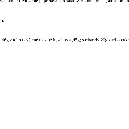
o a chlieb. Môžeme ju pridávať do šalátov, obilnín, müsli, ale aj do po
ím.
46g z toho nasýtené mastné kyseliny 4,45g; sacharidy 20g z toho cukr