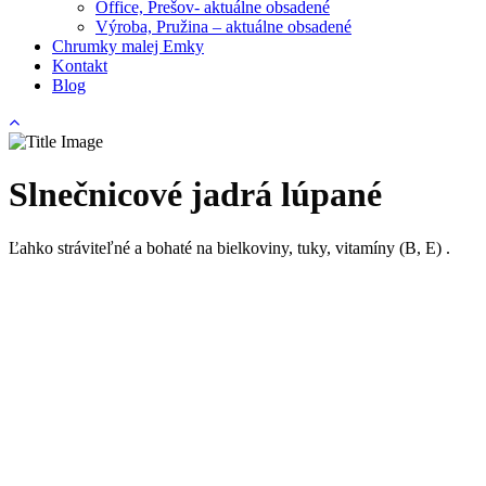
Office, Prešov- aktuálne obsadené
Výroba, Pružina – aktuálne obsadené
Chrumky malej Emky
Kontakt
Blog
Slnečnicové jadrá lúpané
Ľahko stráviteľné a bohaté na bielkoviny, tuky, vitamíny (B, E) .