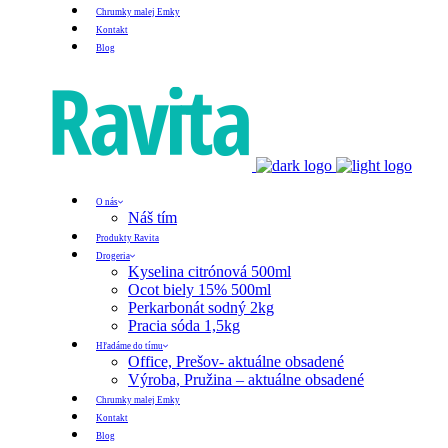
Chrumky malej Emky
Kontakt
Blog
O nás
Náš tím
Produkty Ravita
Drogeria
Kyselina citrónová 500ml
Ocot biely 15% 500ml
Perkarbonát sodný 2kg
Pracia sóda 1,5kg
Hľadáme do tímu
Office, Prešov- aktuálne obsadené
Výroba, Pružina – aktuálne obsadené
Chrumky malej Emky
Kontakt
Blog