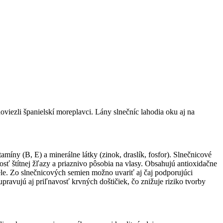
oviezli španielskí moreplavci. Lány slnečníc lahodia oku aj na
míny (B, E) a minerálne látky (zinok, draslík, fosfor). Slnečnicové
sť štítnej žľazy a priaznivo pôsobia na vlasy. Obsahujú antioxidačne
ele. Zo slnečnicových semien možno uvariť aj čaj podporujúci
pravujú aj priľnavosť krvných doštičiek, čo znižuje riziko tvorby