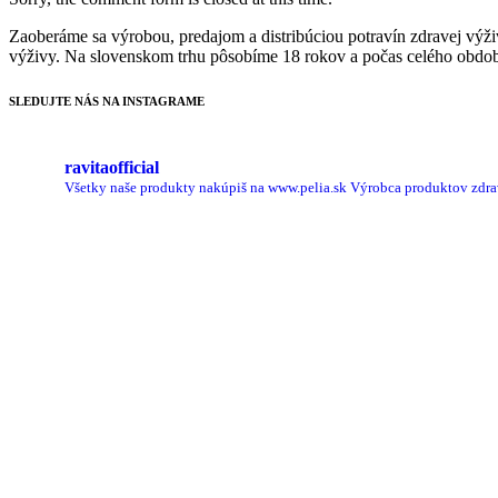
Zaoberáme sa výrobou, predajom a distribúciou potravín zdravej výživ
výživy. Na slovenskom trhu pôsobíme 18 rokov a počas celého obdobia
SLEDUJTE NÁS NA INSTAGRAME
ravitaofficial
Všetky naše produkty nakúpiš na www.pelia.sk
Výrobca produktov zdrav