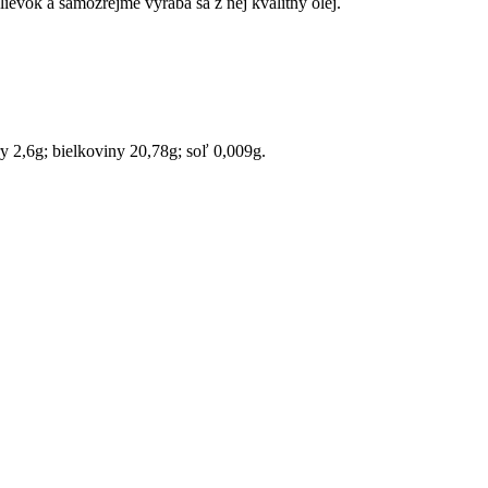
lievok a samozrejme vyrába sa z nej kvalitný olej.
y 2,6g; bielkoviny 20,78g; soľ 0,009g.