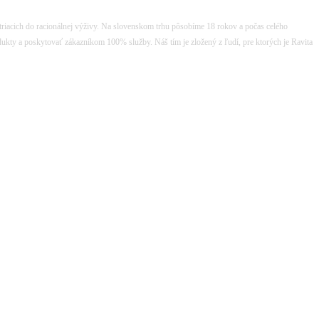
atriacich do racionálnej výživy. Na slovenskom trhu pôsobíme 18 rokov a počas celého
dukty a poskytovať zákazníkom 100% služby. Náš tím je zložený z ľudí, pre ktorých je Ravita