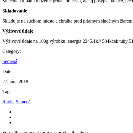
Slnečnicu lúpanú môžeme pridať do cesta, ale aj posypať koláče, pečiv
Skladovanie
Skladujte na suchom mieste a chráňte pred priamym slnečným žiaren
Výživové údaje
Výživové údaje na 100g výrobku: energia 2245,1kJ/ 584kcal; tuky 51,
Category:
Semená
Date:
27. júna 2018
Tags:
Ravita
Semená
Sorry, the comment form is closed at this time.