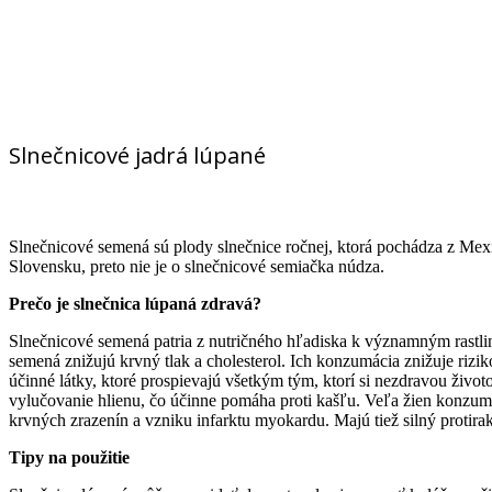
Slnečnicové jadrá lúpané
Slnečnicové semená sú plody slnečnice ročnej, ktorá pochádza z Mexika
Slovensku, preto nie je o slnečnicové semiačka núdza.
Prečo je slnečnica lúpaná zdravá?
Slnečnicové semená patria z nutričného hľadiska k významným rastlinn
semená znižujú krvný tlak a cholesterol. Ich konzumácia znižuje rizi
účinné látky, ktoré prospievajú všetkým tým, ktorí si nezdravou živ
vylučovanie hlienu, čo účinne pomáha proti kašľu. Veľa žien konzumuj
krvných zrazenín a vzniku infarktu myokardu. Majú tiež silný protir
Tipy na použitie