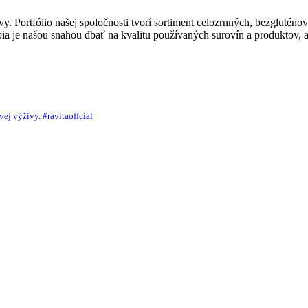
y. Portfólio našej spoločnosti tvorí sortiment celozrnných, bezgluténo
 je našou snahou dbať na kvalitu používaných surovín a produktov, ak
ej výživy.
#ravitaoffcial