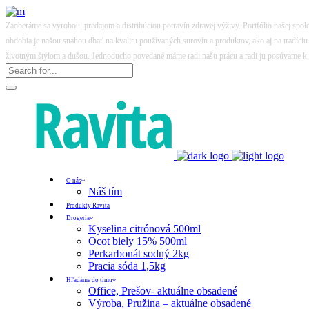
Zaoberáme sa výrobou, predajom a distribúciou potravín zdravej výživy. Portfólio našej spo
obdobia je našou snahou dbať na kvalitu používaných surovín a produktov, ako aj na tradíci
životným štýlom a dušou. Jednoducho povedané máme radi našu prácu a radi ju posúvame k
O nás
Náš tím
Produkty Ravita
Drogeria
Kyselina citrónová 500ml
Ocot biely 15% 500ml
Perkarbonát sodný 2kg
Pracia sóda 1,5kg
Hľadáme do tímu
Office, Prešov- aktuálne obsadené
Výroba, Pružina – aktuálne obsadené