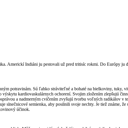
. Americkí Indiáni ju pestovali už pred tritisíc rokmi. Do Európy ju d
ým potravinám. Sú ľahko stráviteľné a bohaté na bielkoviny, tuky, vita
ko výskytu kardiovaskulárnych ochorení. Svojim zložením zlepšujú činno
otosprávou a nadmerným cvičením zvyšujú tvorbu voľných radikálov v t
e slnečnicové semienka, aby posilnili svoje nechty. Je tiež známe, že u
akovinový účinok.