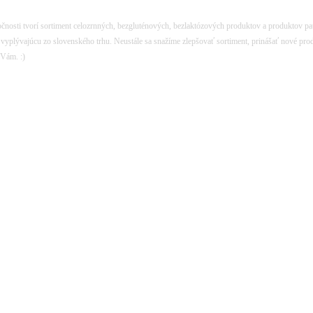
ločnosti tvorí sortiment celozrnných, bezgluténových, bezlaktózových produktov a produktov p
u vyplývajúcu zo slovenského trhu. Neustále sa snažíme zlepšovať sortiment, prinášať nové pro
 Vám. :)