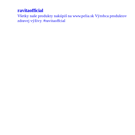
ravitaofficial
Všetky naše produkty nakúpiš na www.pelia.sk
Výrobca produktov
zdravej výživy.
#ravitaoffcial