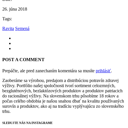
26. júna 2018
Tags:
Ravita
Semená
POST A COMMENT
Prepáčte, ale pred zanechaním komentára sa musíte
prihlásiť
.
Zaoberáme sa výrobou, predajom a distribúciou potravín zdravej
výživy. Portfólio našej spoločnosti tvorí sortiment celozrnných,
bezgluténových, bezlaktózových produktov a produktov patriacich
do racionálnej výživy. Na slovenskom trhu pôsobíme 18 rokov a
počas celého obdobia je našou snahou dbať na kvalitu používaných
surovín a produktov, ako aj na tradíciu vyplývajúcu zo slovenského
trhu.
SLEDUJTE NÁS NA INSTAGRAME