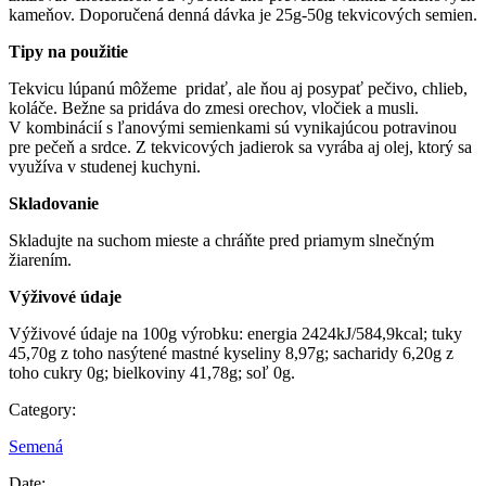
kameňov. Doporučená denná dávka je 25g-50g tekvicových semien.
Tipy na použitie
Tekvicu lúpanú môžeme pridať, ale ňou aj posypať pečivo, chlieb,
koláče. Bežne sa pridáva do zmesi orechov, vločiek a musli.
V kombinácií s ľanovými semienkami sú vynikajúcou potravinou
pre pečeň a srdce. Z tekvicových jadierok sa vyrába aj olej, ktorý sa
využíva v studenej kuchyni.
Skladovanie
Skladujte na suchom mieste a chráňte pred priamym slnečným
žiarením.
Výživové údaje
Výživové údaje na 100g výrobku: energia 2424kJ/584,9kcal; tuky
45,70g z toho nasýtené mastné kyseliny 8,97g; sacharidy 6,20g z
toho cukry 0g; bielkoviny 41,78g; soľ 0g.
Category:
Semená
Date: