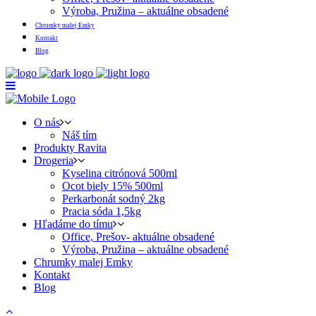
Výroba, Pružina – aktuálne obsadené
Chrumky malej Emky
Kontakt
Blog
O nás
Náš tím
Produkty Ravita
Drogeria
Kyselina citrónová 500ml
Ocot biely 15% 500ml
Perkarbonát sodný 2kg
Pracia sóda 1,5kg
Hľadáme do tímu
Office, Prešov- aktuálne obsadené
Výroba, Pružina – aktuálne obsadené
Chrumky malej Emky
Kontakt
Blog