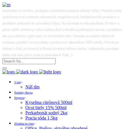
Zaoberáme sa výrobou, predajom a distribúciou potravín zdravej výživy. Portfólio našej
spoločnosti tvorí sortiment celozrnných, bezgluténových, bezlaktózových produktov a
produktov patriacich do racionálnej výživy. Na slovenskom trhu pôsobíme 18 rokov a
počas celého obdobia je našou snahou dbať na kvalitu používaných surovín a produktov,
ako aj na tradíciu vyplývajúcu zo slovenského trhu. Neustále sa snažíme zlepšovať
sortiment, prinášať nové produkty a poskytovať zákazníkom 100% služby. Náš tím je
zložený z ľudí, pre ktorých je Ravita životným štýlom a dušou. Jednoducho povedané
máme radi našu prácu a radi ju posúvame k Vám. :)
O nás
Náš tím
Produkty Ravita
Drogeria
Kyselina citrónová 500ml
Ocot biely 15% 500ml
Perkarbonát sodný 2kg
Pracia sóda 1,5kg
Hľadáme do tímu
Office, Prešov- aktuálne obsadené