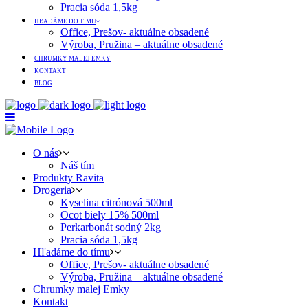
Pracia sóda 1,5kg
HĽADÁME DO TÍMU
Office, Prešov- aktuálne obsadené
Výroba, Pružina – aktuálne obsadené
CHRUMKY MALEJ EMKY
KONTAKT
BLOG
O nás
Náš tím
Produkty Ravita
Drogeria
Kyselina citrónová 500ml
Ocot biely 15% 500ml
Perkarbonát sodný 2kg
Pracia sóda 1,5kg
Hľadáme do tímu
Office, Prešov- aktuálne obsadené
Výroba, Pružina – aktuálne obsadené
Chrumky malej Emky
Kontakt