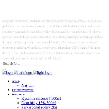
Zaoberáme sa výrobou, predajom a distribúciou potravín zdravej výživy. Portfólio našej
spoločnosti tvorí sortiment celozrnných, bezgluténových, bezlaktózových produktov a
produktov patriacich do racionálnej výživy. Na slovenskom trhu pôsobíme 18 rokov a
počas celého obdobia je našou snahou dbať na kvalitu používaných surovín a produktov,
ako aj na tradíciu vyplývajúcu zo slovenského trhu. Neustále sa snažíme zlepšovať
sortiment, prinášať nové produkty a poskytovať zákazníkom 100% služby. Náš tím je
zložený z ľudí, pre ktorých je Ravita životným štýlom a dušou. Jednoducho povedané
máme radi našu prácu a radi ju posúvame k Vám. :)
O NÁS
Náš tím
PRODUKTY RAVITA
DROGERIA
Kyselina citrónová 500ml
Ocot biely 15% 500ml
Perkarbonát sodný 2kg