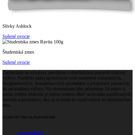
Slivky Ashlock
Sušené ovocie
Študentská zmes
Sušené ovocie
Zaoberáme sa výrobou, predajom a distribúciou potravín zdravej
výživy. Portfólio našej spoločnosti tvorí sortiment celozrnných,
bezgluténových, bezlaktózových produktov a produktov patriacich
do racionálnej výživy. Na slovenskom trhu pôsobíme 18 rokov a
počas celého obdobia je našou snahou dbať na kvalitu používaných
surovín a produktov, ako aj na tradíciu vyplývajúcu zo slovenského
trhu.
SLEDUJTE NÁS NA INSTAGRAME
ravitaofficial