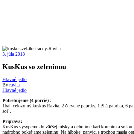
3. júla 2018
KusKus so zeleninou
Hlavné jedlo
By
ravita
Hlavné jedlo
Potrebujeme (4 porcie)
:
1bal. celozrnný kuskus Ravita, 2 červené papriky, 1 žltá paprika, 6 pa
soľ .
Príprava:
KusKus vysypeme do väčšej misky a ochutíme kari korením a soľou. 
nadrobno pokrájame zeleninu. Na hlbokej panvici s trochou masla op