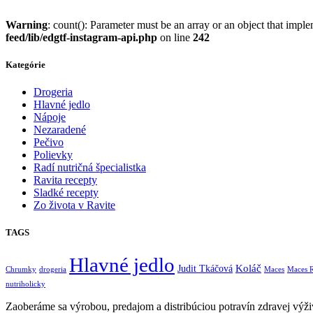
Warning
: count(): Parameter must be an array or an object that imp
feed/lib/edgtf-instagram-api.php
on line
242
Kategórie
Drogeria
Hlavné jedlo
Nápoje
Nezaradené
Pečivo
Polievky
Radí nutričná špecialistka
Ravita recepty
Sladké recepty
Zo života v Ravite
TAGS
Hlavné jedlo
Koláč
Judit Tkáčová
Chrumky
drogeria
Maces
Maces R
nutriholicky
Zaoberáme sa výrobou, predajom a distribúciou potravín zdravej výživ