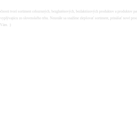
ločnosti tvorí sortiment celozrnných, bezgluténových, bezlaktózových produktov a produktov p
u vyplývajúcu zo slovenského trhu. Neustále sa snažíme zlepšovať sortiment, prinášať nové pro
 Vám. :)