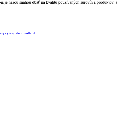
 je našou snahou dbať na kvalitu používaných surovín a produktov, ak
ej výživy.
#ravitaoffcial