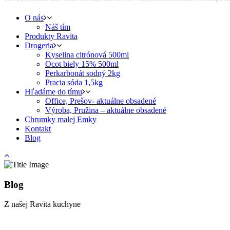
O nás
Náš tím
Produkty Ravita
Drogeria
Kyselina citrónová 500ml
Ocot biely 15% 500ml
Perkarbonát sodný 2kg
Pracia sóda 1,5kg
Hľadáme do tímu
Office, Prešov- aktuálne obsadené
Výroba, Pružina – aktuálne obsadené
Chrumky malej Emky
Kontakt
Blog
Blog
Z našej Ravita kuchyne