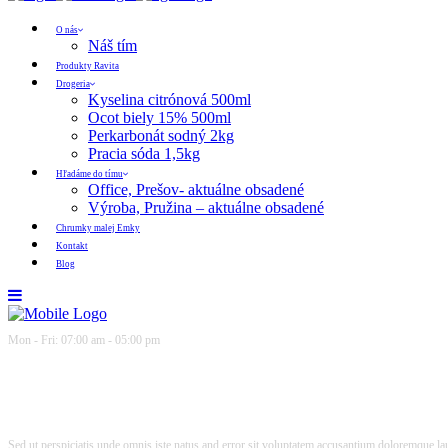
O nás
Náš tím
Produkty Ravita
Drogeria
Kyselina citrónová 500ml
Ocot biely 15% 500ml
Perkarbonát sodný 2kg
Pracia sóda 1,5kg
Hľadáme do tímu
Office, Prešov- aktuálne obsadené
Výroba, Pružina – aktuálne obsadené
Chrumky malej Emky
Kontakt
Blog
Mon - Fri: 07:00 am - 05:00 pm
Sed ut perspiciatis unde omnis iste natus and error sit voluptatem accusantium doloremque lau