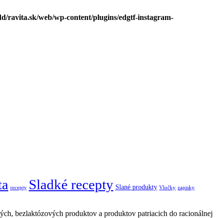
d/ravita.sk/web/wp-content/plugins/edgtf-instagram-
ta
Sladké recepty
Slané produkty
recepty
Vločky
zapisky
vých, bezlaktózových produktov a produktov patriacich do racionálnej