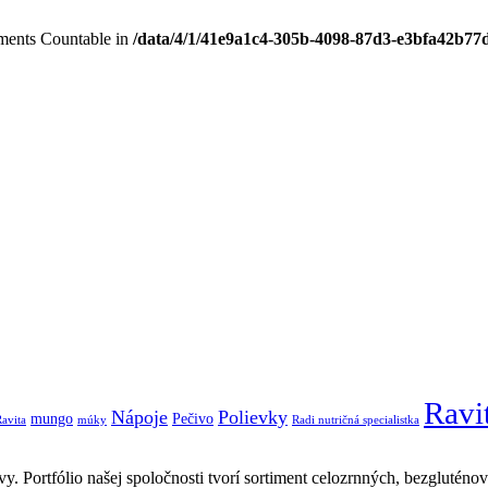
lements Countable in
/data/4/1/41e9a1c4-305b-4098-87d3-e3bfa42b77d
Ravi
Nápoje
Polievky
mungo
Pečivo
avita
múky
Radi nutričná specialistka
y. Portfólio našej spoločnosti tvorí sortiment celozrnných, bezgluténo