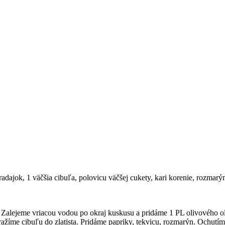
radajok, 1 väčšia cibuľa, polovicu väčšej cukety, kari korenie, rozmarý
Zalejeme vriacou vodou po okraj kuskusu a pridáme 1 PL olivového ol
ražíme cibuľu do zlatista. Pridáme papriky, tekvicu, rozmarýn. Ochut