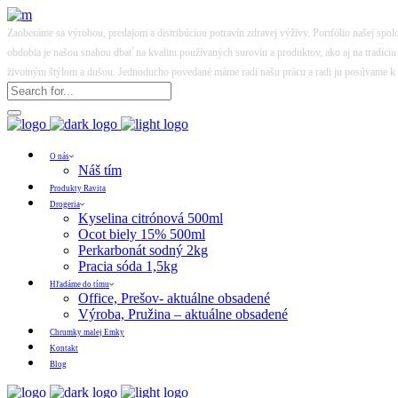
Zaoberáme sa výrobou, predajom a distribúciou potravín zdravej výživy. Portfólio našej spo
obdobia je našou snahou dbať na kvalitu používaných surovín a produktov, ako aj na tradíci
životným štýlom a dušou. Jednoducho povedané máme radi našu prácu a radi ju posúvame k
O nás
Náš tím
Produkty Ravita
Drogeria
Kyselina citrónová 500ml
Ocot biely 15% 500ml
Perkarbonát sodný 2kg
Pracia sóda 1,5kg
Hľadáme do tímu
Office, Prešov- aktuálne obsadené
Výroba, Pružina – aktuálne obsadené
Chrumky malej Emky
Kontakt
Blog