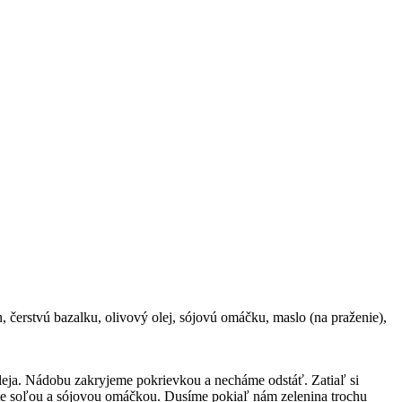
n, čerstvú bazalku, olivový olej, sójovú omáčku, maslo (na praženie),
eja. Nádobu zakryjeme pokrievkou a necháme odstáť. Zatiaľ si
íme soľou a sójovou omáčkou. Dusíme pokiaľ nám zelenina trochu