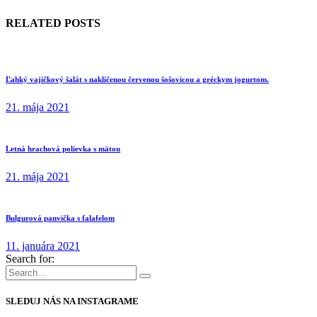
RELATED POSTS
Ľahký vajíčkový šalát s naklíčenou červenou šošovicou a gréckym jogurtom.
21. mája 2021
Letná hrachová polievka s mätou
21. mája 2021
Bulgurová panvička s falafelom
11. januára 2021
Search for:
SLEDUJ NÁS NA INSTAGRAME