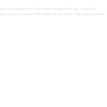
atriacich do racionálnej výživy. Na slovenskom trhu pôsobíme 18 rokov a počas celého
dukty a poskytovať zákazníkom 100% služby. Náš tím je zložený z ľudí, pre ktorých je Ravita