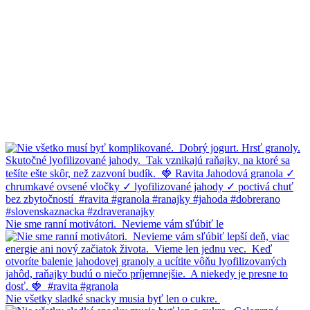
Nie sme ranní motivátori.⁠ ⁠ Nevieme vám sľúbiť le
Nie všetky sladké snacky musia byť len o cukre.⁠ ⁠