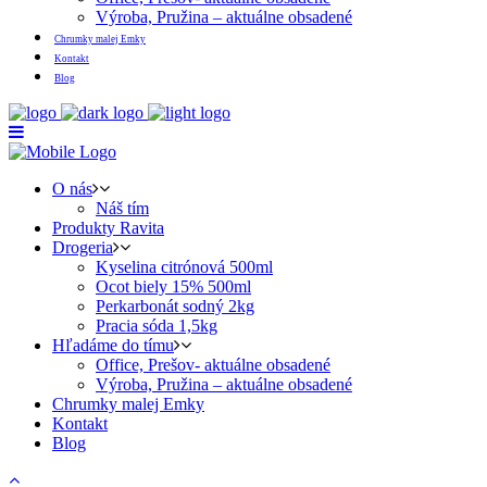
Výroba, Pružina – aktuálne obsadené
Chrumky malej Emky
Kontakt
Blog
O nás
Náš tím
Produkty Ravita
Drogeria
Kyselina citrónová 500ml
Ocot biely 15% 500ml
Perkarbonát sodný 2kg
Pracia sóda 1,5kg
Hľadáme do tímu
Office, Prešov- aktuálne obsadené
Výroba, Pružina – aktuálne obsadené
Chrumky malej Emky
Kontakt
Blog