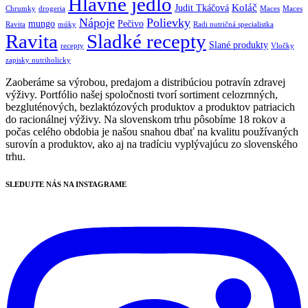
Hlavné jedlo
Koláč
Judit Tkáčová
Chrumky
drogeria
Maces
Maces
Nápoje
Polievky
mungo
Pečivo
Ravita
múky
Radi nutričná specialistka
Ravita
Sladké recepty
Slané produkty
recepty
Vločky
zapisky nutriholicky
Zaoberáme sa výrobou, predajom a distribúciou potravín zdravej
výživy. Portfólio našej spoločnosti tvorí sortiment celozrnných,
bezgluténových, bezlaktózových produktov a produktov patriacich
do racionálnej výživy. Na slovenskom trhu pôsobíme 18 rokov a
počas celého obdobia je našou snahou dbať na kvalitu používaných
surovín a produktov, ako aj na tradíciu vyplývajúcu zo slovenského
trhu.
SLEDUJTE NÁS NA INSTAGRAME