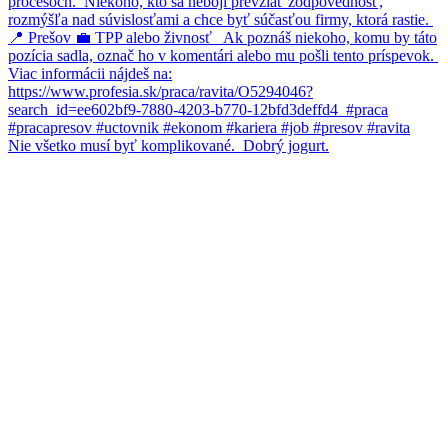
Nie všetko musí byť komplikované.⁠ ⁠ Dobrý jogurt.