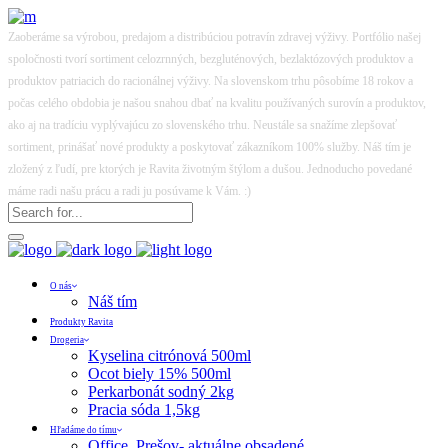
Zaoberáme sa výrobou, predajom a distribúciou potravín zdravej výživy. Portfólio našej
spoločnosti tvorí sortiment celozrnných, bezgluténových, bezlaktózových produktov a
produktov patriacich do racionálnej výživy. Na slovenskom trhu pôsobíme 18 rokov a
počas celého obdobia je našou snahou dbať na kvalitu používaných surovín a produktov,
ako aj na tradíciu vyplývajúcu zo slovenského trhu. Neustále sa snažíme zlepšovať
sortiment, prinášať nové produkty a poskytovať zákazníkom 100% služby. Náš tím je
zložený z ľudí, pre ktorých je Ravita životným štýlom a dušou. Jednoducho povedané
máme radi našu prácu a radi ju posúvame k Vám. :)
O nás
Náš tím
Produkty Ravita
Drogeria
Kyselina citrónová 500ml
Ocot biely 15% 500ml
Perkarbonát sodný 2kg
Pracia sóda 1,5kg
Hľadáme do tímu
Office, Prešov- aktuálne obsadené