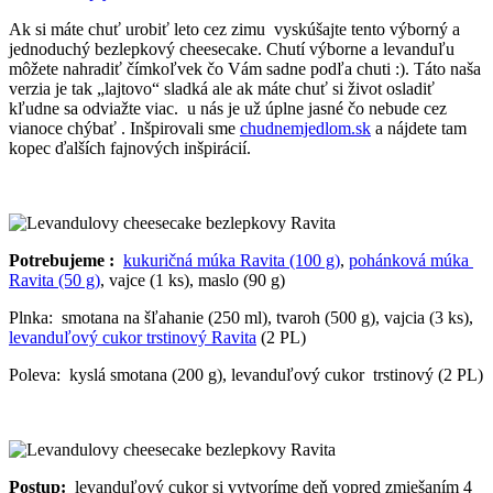
Ak si máte chuť urobiť leto cez zimu vyskúšajte tento výborný a
jednoduchý bezlepkový cheesecake. Chutí výborne a levanduľu
môžete nahradiť čímkoľvek čo Vám sadne podľa chuti :). Táto naša
verzia je tak „lajtovo“ sladká ale ak máte chuť si život osladiť
kľudne sa odviažte viac. u nás je už úplne jasné čo nebude cez
vianoce chýbať . Inšpirovali sme
chudnemjedlom.sk
a nájdete tam
kopec ďalších fajnových inšpirácií.
Potrebujeme :
kukuričná múka Ravita (100 g)
,
pohánková múka
Ravita (50 g)
, vajce (1 ks), maslo (90 g)
Plnka: smotana na šľahanie (250 ml), tvaroh (500 g), vajcia (3 ks),
levanduľový cukor trstinový Ravita
(2 PL)
Poleva: kyslá smotana (200 g), levanduľový cukor trstinový (2 PL)
Postup:
levanduľový cukor si vytvoríme deň vopred zmiešaním 4