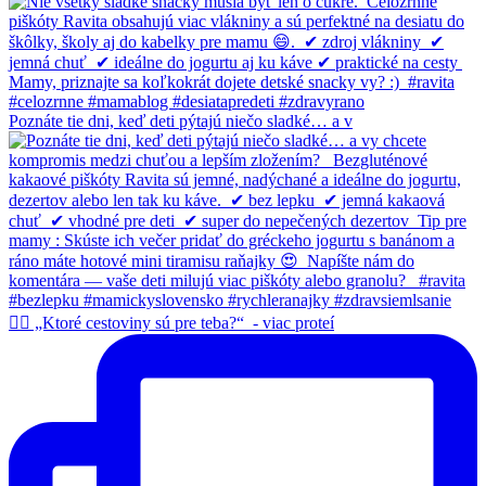
Poznáte tie dni, keď deti pýtajú niečo sladké… a v
👉🏻 „Ktoré cestoviny sú pre teba?“⁠ ⁠ - viac proteí