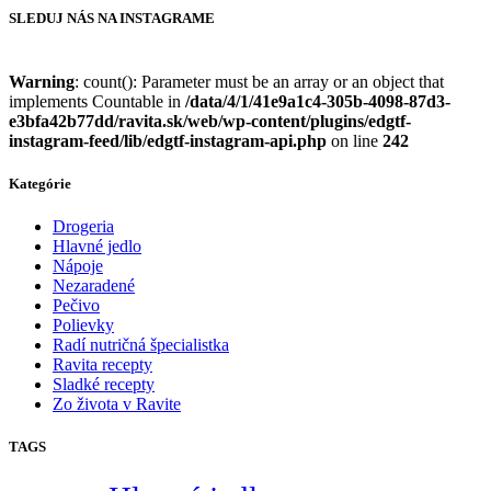
SLEDUJ NÁS NA INSTAGRAME
Warning
: count(): Parameter must be an array or an object that
implements Countable in
/data/4/1/41e9a1c4-305b-4098-87d3-
e3bfa42b77dd/ravita.sk/web/wp-content/plugins/edgtf-
instagram-feed/lib/edgtf-instagram-api.php
on line
242
Kategórie
Drogeria
Hlavné jedlo
Nápoje
Nezaradené
Pečivo
Polievky
Radí nutričná špecialistka
Ravita recepty
Sladké recepty
Zo života v Ravite
TAGS