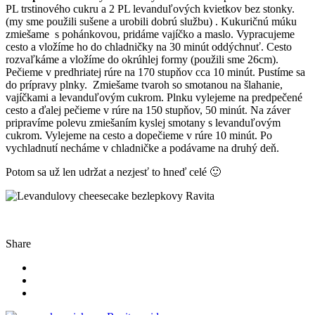
PL trstinového cukru a 2 PL levanduľových kvietkov bez stonky.
(my sme použili sušene a urobili dobrú službu) . Kukuričnú múku
zmiešame s pohánkovou, pridáme vajíčko a maslo. Vypracujeme
cesto a vložíme ho do chladničky na 30 minút oddýchnuť. Cesto
rozvaľkáme a vložíme do okrúhlej formy (použili sme 26cm).
Pečieme v predhriatej rúre na 170 stupňov cca 10 minút. Pustíme sa
do prípravy plnky. Zmiešame tvaroh so smotanou na šlahanie,
vajíčkami a levanduľovým cukrom. Plnku vylejeme na predpečené
cesto a ďalej pečieme v rúre na 150 stupňov, 50 minút. Na záver
pripravíme polevu zmiešaním kyslej smotany s levanduľovým
cukrom. Vylejeme na cesto a dopečieme v rúre 10 minút. Po
vychladnutí necháme v chladničke a podávame na druhý deň.
Potom sa už len udržat a nezjesť to hneď celé 🙂
Share